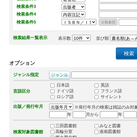
検索条件3
検索条件4
検索条件5
検索結果一覧表示
表示数
並び順
オプション
ジャンル指定
日本語
英語
ドイツ語
フランス語
言語区分
ロシア語
サイレント
出版／発行年月
※発行年月の検索は雑誌のみ対
年
月から
年
三田図書館
みなと図書
高輪分室
港南図書館
検索対象図書館