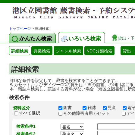
トップページ
> 詳細検索
かんたん検索
いろいろ検索
貸出・予
詳細検索
典拠検索
ジャンル検索
NDC分類検索
貸出
詳細検索
詳細な条件を設定して、蔵書を検索することができます。
※カセットおよびデイジーCDの貸出は「声の図書」の利用者に限
本・雑誌を検索し、該当する資料がない場合（港区立図書館に所
検索条件
図書
雑誌
児童
電
資料区分
すべて選択
その他障害者用カセット
デ
検索条件1
検索条件2