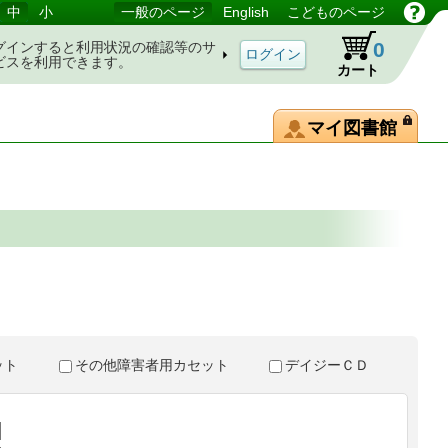
中
小
一般のページ
English
こどものページ
0
グインすると利用状況の確認等のサ
ビスを利用できます。
カート
マイ図書館
。
セット
その他障害者用カセット
デイジーＣＤ