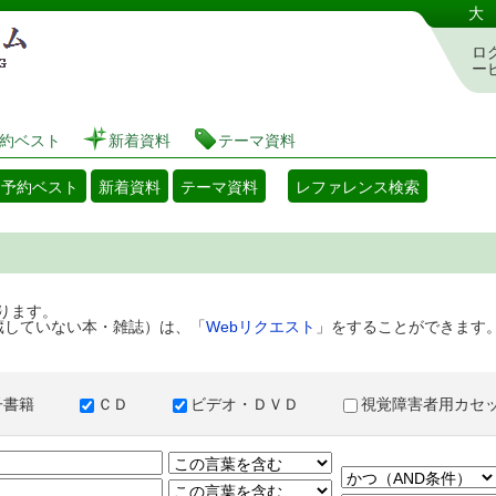
港区立図書館 蔵書検索・予約システム
大
ロ
ー
約ベスト
新着資料
テーマ資料
・予約ベスト
新着資料
テーマ資料
レファレンス検索
ります。
蔵していない本・雑誌）は、「
Webリクエスト
」をすることができます
子書籍
ＣＤ
ビデオ・ＤＶＤ
視覚障害者用カ