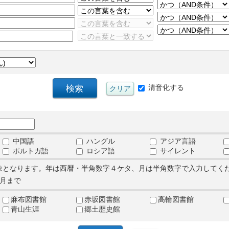
清音化する
中国語
ハングル
アジア言語
ポルトガ語
ロシア語
サイレント
象となります。年は西暦・半角数字４ケタ、月は半角数字で入力してく
月まで
麻布図書館
赤坂図書館
高輪図書館
青山生涯
郷土歴史館