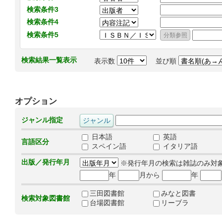
検索条件3
検索条件4
検索条件5
検索結果一覧表示
表示数
並び順
オプション
ジャンル指定
日本語
英語
言語区分
スペイン語
イタリア語
出版／発行年月
※発行年月の検索は雑誌のみ対
年
月から
年
三田図書館
みなと図書
検索対象図書館
台場図書館
リーブラ