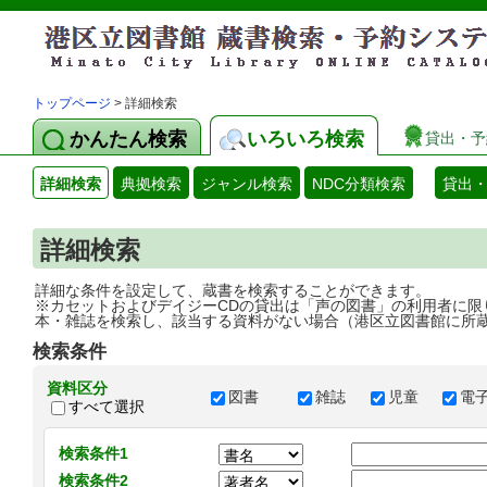
トップページ
> 詳細検索
かんたん検索
いろいろ検索
貸出・予
詳細検索
典拠検索
ジャンル検索
NDC分類検索
貸出
詳細検索
詳細な条件を設定して、蔵書を検索することができます。
※カセットおよびデイジーCDの貸出は「声の図書」の利用者に限
本・雑誌を検索し、該当する資料がない場合（港区立図書館に所
検索条件
資料区分
図書
雑誌
児童
電
すべて選択
検索条件1
検索条件2