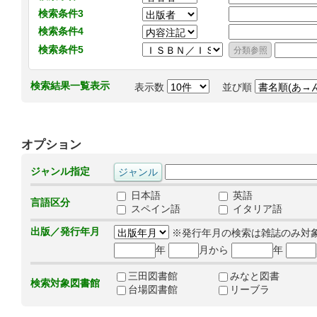
検索条件3
検索条件4
検索条件5
検索結果一覧表示
表示数
並び順
オプション
ジャンル指定
日本語
英語
言語区分
スペイン語
イタリア語
出版／発行年月
※発行年月の検索は雑誌のみ対
年
月から
年
三田図書館
みなと図書
検索対象図書館
台場図書館
リーブラ