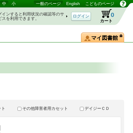
中
小
一般のページ
English
こどものページ
0
グインすると利用状況の確認等のサ
ビスを利用できます。
カート
マイ図書館
。
セット
その他障害者用カセット
デイジーＣＤ