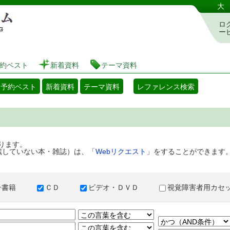
港区立図書館 蔵書検索・予約システム
大
ロ
ー
約ベスト
新着資料
テーマ資料
・予約ベスト
新着資料
テーマ資料
レファレンス検索
ります。
蔵していない本・雑誌）は、「
Webリクエスト
」をすることができます
子書籍
ＣＤ
ビデオ・ＤＶＤ
視覚障害者用カ