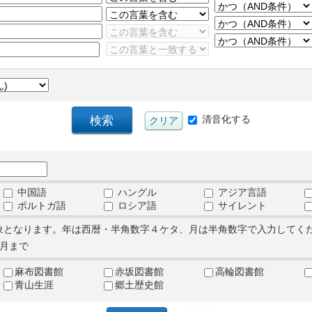
清音化する
中国語
ハングル
アジア言語
ポルトガ語
ロシア語
サイレント
象となります。年は西暦・半角数字４ケタ、月は半角数字で入力してく
月まで
麻布図書館
赤坂図書館
高輪図書館
青山生涯
郷土歴史館