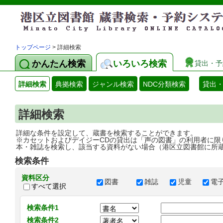
トップページ
> 詳細検索
かんたん検索
いろいろ検索
貸出・予
詳細検索
典拠検索
ジャンル検索
NDC分類検索
貸出
詳細検索
詳細な条件を設定して、蔵書を検索することができます。
※カセットおよびデイジーCDの貸出は「声の図書」の利用者に限
本・雑誌を検索し、該当する資料がない場合（港区立図書館に所
検索条件
資料区分
図書
雑誌
児童
電
すべて選択
検索条件1
検索条件2