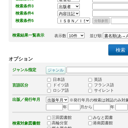
検索条件3
検索条件4
検索条件5
検索結果一覧表示
表示数
並び順
オプション
ジャンル指定
日本語
英語
ドイツ語
フランス語
言語区分
ロシア語
サイレント
出版／発行年月
※発行年月の検索は雑誌のみ対
年
月から
年
三田図書館
みなと図書
高輪分室
港南図書館
検索対象図書館