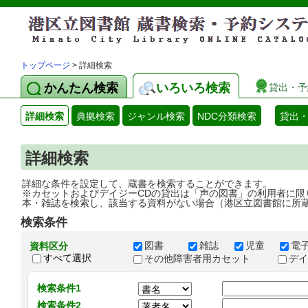
トップページ
> 詳細検索
かんたん検索
いろいろ検索
貸出・予
詳細検索
典拠検索
ジャンル検索
NDC分類検索
貸出
詳細検索
詳細な条件を設定して、蔵書を検索することができます。
※カセットおよびデイジーCDの貸出は「声の図書」の利用者に限
本・雑誌を検索し、該当する資料がない場合（港区立図書館に所
検索条件
図書
雑誌
児童
電
資料区分
すべて選択
その他障害者用カセット
デ
検索条件1
検索条件2