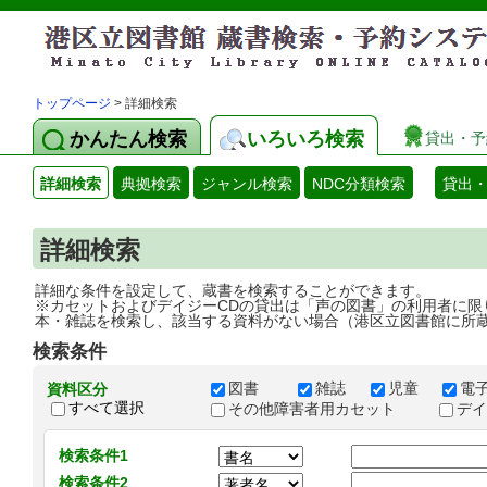
トップページ
> 詳細検索
かんたん検索
いろいろ検索
貸出・予
詳細検索
典拠検索
ジャンル検索
NDC分類検索
貸出
詳細検索
詳細な条件を設定して、蔵書を検索することができます。
※カセットおよびデイジーCDの貸出は「声の図書」の利用者に限
本・雑誌を検索し、該当する資料がない場合（港区立図書館に所
検索条件
図書
雑誌
児童
電
資料区分
すべて選択
その他障害者用カセット
デ
検索条件1
検索条件2