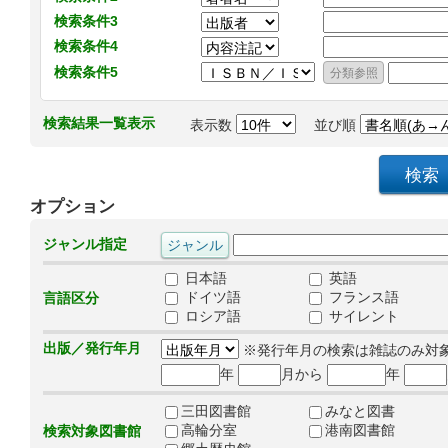
検索条件3
検索条件4
検索条件5
検索結果一覧表示
表示数
並び順
オプション
ジャンル指定
日本語
英語
ドイツ語
フランス語
言語区分
ロシア語
サイレント
出版／発行年月
※発行年月の検索は雑誌のみ対
年
月から
年
三田図書館
みなと図書
高輪分室
港南図書館
検索対象図書館