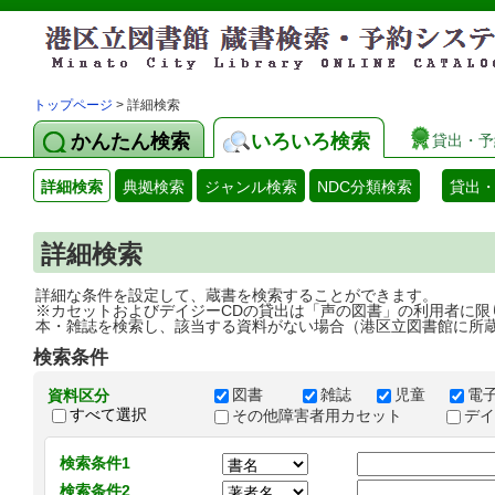
トップページ
> 詳細検索
かんたん検索
いろいろ検索
貸出・予
詳細検索
典拠検索
ジャンル検索
NDC分類検索
貸出
詳細検索
詳細な条件を設定して、蔵書を検索することができます。
※カセットおよびデイジーCDの貸出は「声の図書」の利用者に限
本・雑誌を検索し、該当する資料がない場合（港区立図書館に所
検索条件
図書
雑誌
児童
電
資料区分
すべて選択
その他障害者用カセット
デ
検索条件1
検索条件2