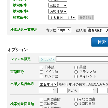
検索条件3
検索条件4
検索条件5
検索結果一覧表示
表示数
並び順
オプション
ジャンル指定
日本語
英語
ドイツ語
フランス語
言語区分
ロシア語
サイレント
出版／発行年月
※発行年月の検索は雑誌のみ対
年
月から
年
三田図書館
みなと図書
高輪分室
港南図書館
検索対象図書館