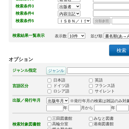
検索条件3
検索条件4
検索条件5
検索結果一覧表示
表示数
並び順
オプション
ジャンル指定
日本語
英語
ドイツ語
フランス語
言語区分
ロシア語
サイレント
出版／発行年月
※発行年月の検索は雑誌のみ対
年
月から
年
三田図書館
みなと図書
高輪分室
港南図書館
検索対象図書館