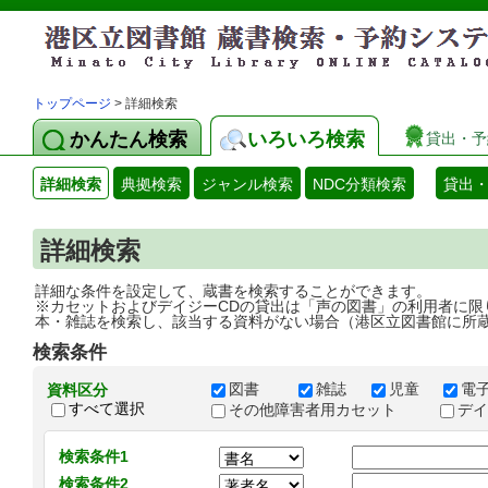
トップページ
> 詳細検索
かんたん検索
いろいろ検索
貸出・予
詳細検索
典拠検索
ジャンル検索
NDC分類検索
貸出
詳細検索
詳細な条件を設定して、蔵書を検索することができます。
※カセットおよびデイジーCDの貸出は「声の図書」の利用者に限
本・雑誌を検索し、該当する資料がない場合（港区立図書館に所
検索条件
図書
雑誌
児童
電
資料区分
すべて選択
その他障害者用カセット
デ
検索条件1
検索条件2