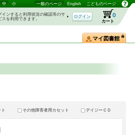
中
小
一般のページ
English
こどものページ
0
グインすると利用状況の確認等のサ
ビスを利用できます。
カート
マイ図書館
。
セット
その他障害者用カセット
デイジーＣＤ