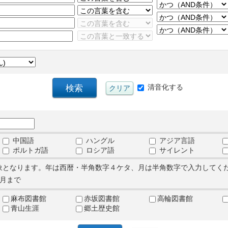
清音化する
中国語
ハングル
アジア言語
ポルトガ語
ロシア語
サイレント
象となります。年は西暦・半角数字４ケタ、月は半角数字で入力してく
月まで
麻布図書館
赤坂図書館
高輪図書館
青山生涯
郷土歴史館