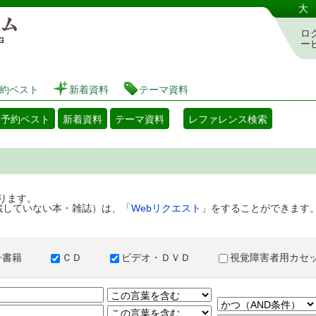
港区立図書館 蔵書検索・予約システム
大
ロ
ー
約ベスト
新着資料
テーマ資料
・予約ベスト
新着資料
テーマ資料
レファレンス検索
ります。
蔵していない本・雑誌）は、「
Webリクエスト
」をすることができます
子書籍
ＣＤ
ビデオ・ＤＶＤ
視覚障害者用カ