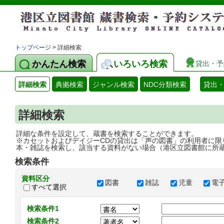
トップページ
> 詳細検索
かんたん検索
いろいろ検索
貸出・予
詳細検索
典拠検索
ジャンル検索
NDC分類検索
貸出
詳細検索
詳細な条件を設定して、蔵書を検索することができます。
※カセットおよびデイジーCDの貸出は「声の図書」の利用者に限
本・雑誌を検索し、該当する資料がない場合（港区立図書館に所
検索条件
資料区分
図書
雑誌
児童
電
すべて選択
検索条件1
検索条件2