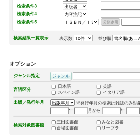
検索条件3
検索条件4
検索条件5
検索結果一覧表示
表示数
並び順
オプション
ジャンル指定
日本語
英語
言語区分
スペイン語
イタリア語
出版／発行年月
※発行年月の検索は雑誌のみ対
年
月から
年
三田図書館
みなと図書
検索対象図書館
台場図書館
リーブラ