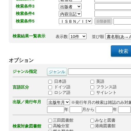
検索条件3
検索条件4
検索条件5
検索結果一覧表示
表示数
並び順
オプション
ジャンル指定
日本語
英語
ドイツ語
フランス語
言語区分
ロシア語
サイレント
出版／発行年月
※発行年月の検索は雑誌のみ対
年
月から
年
三田図書館
みなと図書
高輪分室
港南図書館
検索対象図書館