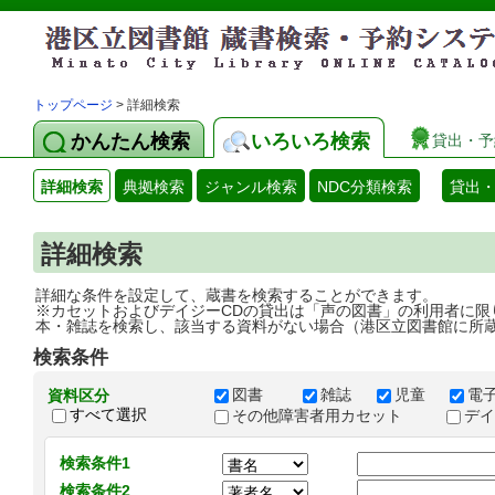
トップページ
> 詳細検索
かんたん検索
いろいろ検索
貸出・予
詳細検索
典拠検索
ジャンル検索
NDC分類検索
貸出
詳細検索
詳細な条件を設定して、蔵書を検索することができます。
※カセットおよびデイジーCDの貸出は「声の図書」の利用者に限
本・雑誌を検索し、該当する資料がない場合（港区立図書館に所
検索条件
図書
雑誌
児童
電
資料区分
すべて選択
その他障害者用カセット
デ
検索条件1
検索条件2