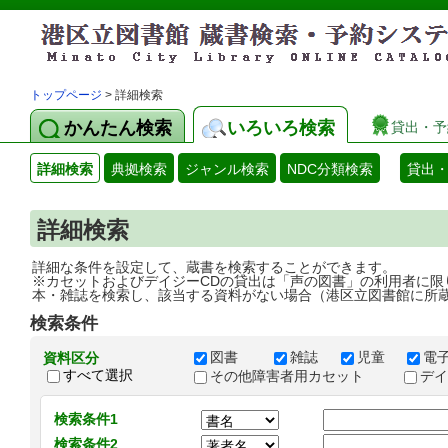
トップページ
> 詳細検索
かんたん検索
いろいろ検索
貸出・予
詳細検索
典拠検索
ジャンル検索
NDC分類検索
貸出
詳細検索
詳細な条件を設定して、蔵書を検索することができます。
※カセットおよびデイジーCDの貸出は「声の図書」の利用者に限
本・雑誌を検索し、該当する資料がない場合（港区立図書館に所
検索条件
図書
雑誌
児童
電
資料区分
すべて選択
その他障害者用カセット
デ
検索条件1
検索条件2