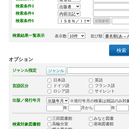
検索条件3
検索条件4
検索条件5
検索結果一覧表示
表示数
並び順
オプション
ジャンル指定
日本語
英語
ドイツ語
フランス語
言語区分
ロシア語
サイレント
出版／発行年月
※発行年月の検索は雑誌のみ対
年
月から
年
三田図書館
みなと図書
高輪分室
港南図書館
検索対象図書館