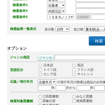
検索条件3
検索条件4
検索条件5
検索結果一覧表示
表示数
並び順
オプション
ジャンル指定
日本語
英語
ドイツ語
フランス語
言語区分
ロシア語
サイレント
出版／発行年月
※発行年月の検索は雑誌のみ対
年
月から
年
三田図書館
みなと図書
高輪分室
港南図書館
検索対象図書館