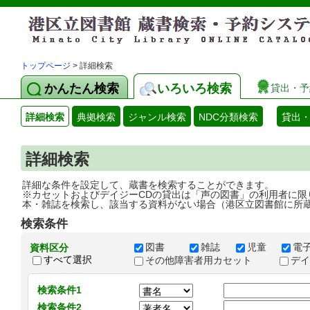
トップページ
> 詳細検索
かんたん検索
いろいろ検索
貸出・予
詳細検索
典拠検索
ジャンル検索
NDC分類検索
貸出
詳細検索
詳細な条件を設定して、蔵書を検索することができます。
※カセットおよびデイジーCDの貸出は「声の図書」の利用者に限
本・雑誌を検索し、該当する資料がない場合（港区立図書館に所
検索条件
図書
雑誌
児童
電
資料区分
すべて選択
その他障害者用カセット
デ
検索条件1
検索条件2