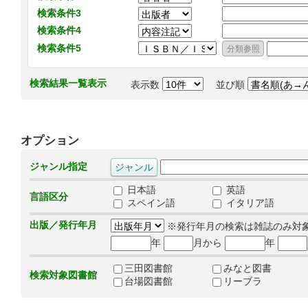
検索条件3
検索条件4
検索条件5
検索結果一覧表示
表示数
並び順
オプション
ジャンル指定
日本語
英語
言語区分
スペイン語
イタリア語
出版／発行年月
※発行年月の検索は雑誌のみ対
年
月から
年
三田図書館
みなと図書
検索対象図書館
台場図書館
リーブラ