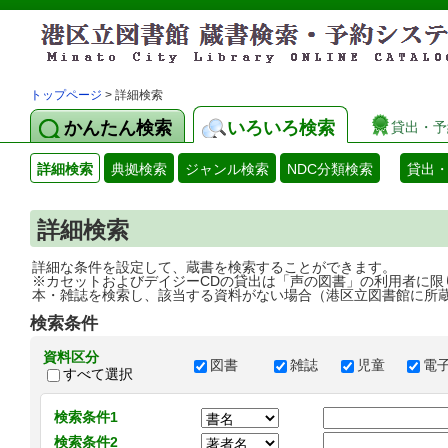
トップページ
> 詳細検索
かんたん検索
いろいろ検索
貸出・予
詳細検索
典拠検索
ジャンル検索
NDC分類検索
貸出
詳細検索
詳細な条件を設定して、蔵書を検索することができます。
※カセットおよびデイジーCDの貸出は「声の図書」の利用者に限
本・雑誌を検索し、該当する資料がない場合（港区立図書館に所
検索条件
資料区分
図書
雑誌
児童
電
すべて選択
検索条件1
検索条件2