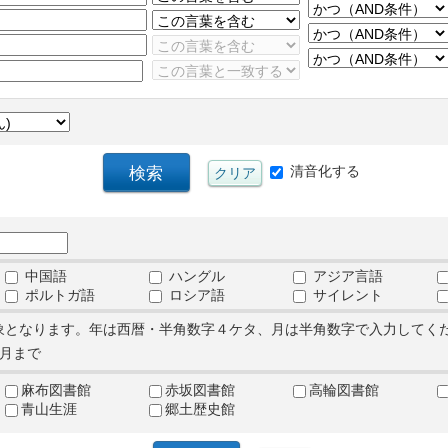
清音化する
中国語
ハングル
アジア言語
ポルトガ語
ロシア語
サイレント
象となります。年は西暦・半角数字４ケタ、月は半角数字で入力してく
月まで
麻布図書館
赤坂図書館
高輪図書館
青山生涯
郷土歴史館