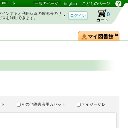
中
小
一般のページ
English
こどものページ
0
グインすると利用状況の確認等のサ
ビスを利用できます。
カート
マイ図書館
。
セット
その他障害者用カセット
デイジーＣＤ