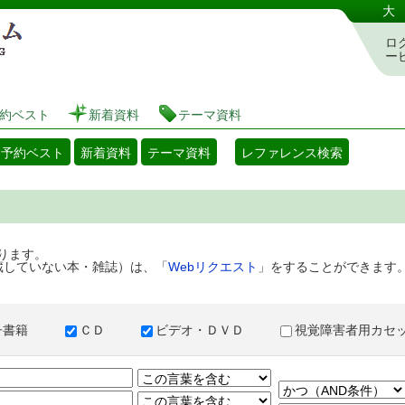
港区立図書館 蔵書検索・予約システム
大
ロ
ー
約ベスト
新着資料
テーマ資料
・予約ベスト
新着資料
テーマ資料
レファレンス検索
ります。
蔵していない本・雑誌）は、「
Webリクエスト
」をすることができます
子書籍
ＣＤ
ビデオ・ＤＶＤ
視覚障害者用カ