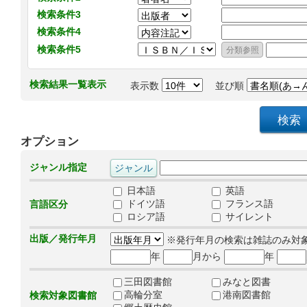
検索条件3
検索条件4
検索条件5
検索結果一覧表示
表示数
並び順
オプション
ジャンル指定
日本語
英語
ドイツ語
フランス語
言語区分
ロシア語
サイレント
出版／発行年月
※発行年月の検索は雑誌のみ対
年
月から
年
三田図書館
みなと図書
高輪分室
港南図書館
検索対象図書館