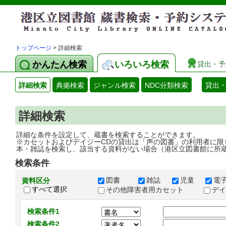
トップページ
> 詳細検索
かんたん検索
いろいろ検索
貸出・予
詳細検索
典拠検索
ジャンル検索
NDC分類検索
貸出
詳細検索
詳細な条件を設定して、蔵書を検索することができます。
※カセットおよびデイジーCDの貸出は「声の図書」の利用者に限
本・雑誌を検索し、該当する資料がない場合（港区立図書館に所
検索条件
図書
雑誌
児童
電
資料区分
すべて選択
その他障害者用カセット
デ
検索条件1
検索条件2