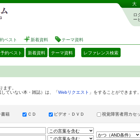
港区立図書館 蔵書検索・予約システム
大
ロ
ー
約ベスト
新着資料
テーマ資料
・予約ベスト
新着資料
テーマ資料
レファレンス検索
ります。
蔵していない本・雑誌）は、「
Webリクエスト
」をすることができます
子書籍
ＣＤ
ビデオ・ＤＶＤ
視覚障害者用カ