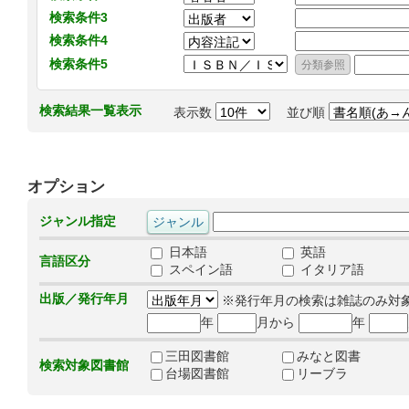
検索条件3
検索条件4
検索条件5
検索結果一覧表示
表示数
並び順
オプション
ジャンル指定
日本語
英語
言語区分
スペイン語
イタリア語
出版／発行年月
※発行年月の検索は雑誌のみ対
年
月から
年
三田図書館
みなと図書
検索対象図書館
台場図書館
リーブラ