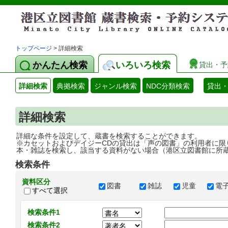
トップページ
> 詳細検索
かんたん検索
いろいろ検索
貸出・予
詳細検索
典拠検索
ジャンル検索
NDC分類検索
貸出
詳細検索
詳細な条件を設定して、蔵書を検索することができます。
※カセットおよびデイジーCDの貸出は「声の図書」の利用者に限
本・雑誌を検索し、該当する資料がない場合（港区立図書館に所
検索条件
資料区分
図書
雑誌
児童
電
すべて選択
検索条件1
検索条件2