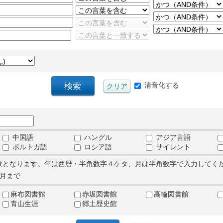
清音化する
中国語
ハングル
アジア言語
ポルトガ語
ロシア語
サイレント
象となります。年は西暦・半角数字４ケタ、月は半角数字で入力してく
月まで
麻布図書館
赤坂図書館
高輪図書館
青山生涯
郷土歴史館