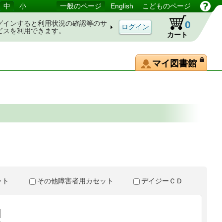
中
小
一般のページ
English
こどものページ
0
グインすると利用状況の確認等のサ
ビスを利用できます。
カート
マイ図書館
。
セット
その他障害者用カセット
デイジーＣＤ