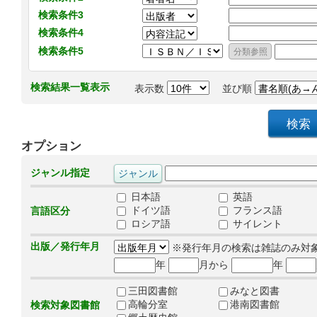
検索条件3
検索条件4
検索条件5
検索結果一覧表示
表示数
並び順
オプション
ジャンル指定
日本語
英語
ドイツ語
フランス語
言語区分
ロシア語
サイレント
出版／発行年月
※発行年月の検索は雑誌のみ対
年
月から
年
三田図書館
みなと図書
高輪分室
港南図書館
検索対象図書館