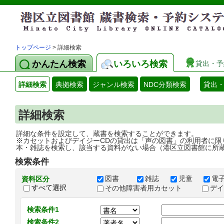
トップページ
> 詳細検索
かんたん検索
いろいろ検索
貸出・予
詳細検索
典拠検索
ジャンル検索
NDC分類検索
貸出
詳細検索
詳細な条件を設定して、蔵書を検索することができます。
※カセットおよびデイジーCDの貸出は「声の図書」の利用者に限
本・雑誌を検索し、該当する資料がない場合（港区立図書館に所
検索条件
図書
雑誌
児童
電
資料区分
すべて選択
その他障害者用カセット
デ
検索条件1
検索条件2