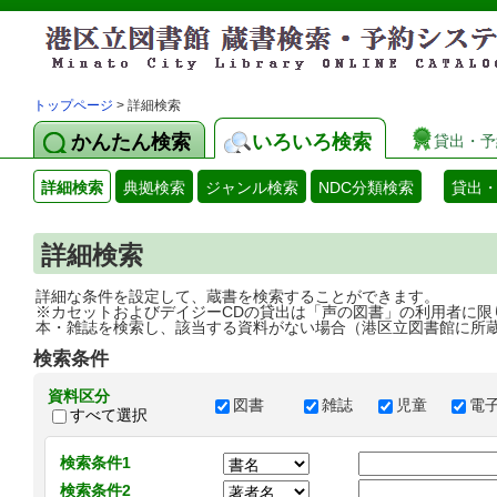
トップページ
> 詳細検索
かんたん検索
いろいろ検索
貸出・予
詳細検索
典拠検索
ジャンル検索
NDC分類検索
貸出
詳細検索
詳細な条件を設定して、蔵書を検索することができます。
※カセットおよびデイジーCDの貸出は「声の図書」の利用者に限
本・雑誌を検索し、該当する資料がない場合（港区立図書館に所
検索条件
資料区分
図書
雑誌
児童
電
すべて選択
検索条件1
検索条件2