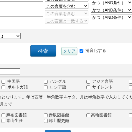
清音化する
中国語
ハングル
アジア言語
ポルトガ語
ロシア語
サイレント
象となります。年は西暦・半角数字４ケタ、月は半角数字で入力してく
月まで
麻布図書館
赤坂図書館
高輪図書館
青山生涯
郷土歴史館