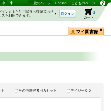
中
小
一般のページ
English
こどものページ
0
グインすると利用状況の確認等のサ
ビスを利用できます。
カート
マイ図書館
。
セット
その他障害者用カセット
デイジーＣＤ