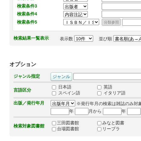
検索条件3
検索条件4
検索条件5
検索結果一覧表示
表示数
並び順
オプション
ジャンル指定
日本語
英語
言語区分
スペイン語
イタリア語
出版／発行年月
※発行年月の検索は雑誌のみ対
年
月から
年
三田図書館
みなと図書
検索対象図書館
台場図書館
リーブラ