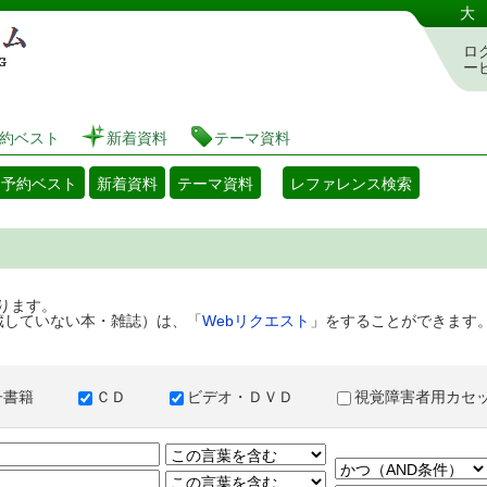
港区立図書館 蔵書検索・予約システム
大
ロ
ー
約ベスト
新着資料
テーマ資料
・予約ベスト
新着資料
テーマ資料
レファレンス検索
ります。
蔵していない本・雑誌）は、「
Webリクエスト
」をすることができます
子書籍
ＣＤ
ビデオ・ＤＶＤ
視覚障害者用カ