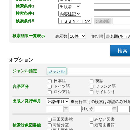
検索条件3
検索条件4
検索条件5
検索結果一覧表示
表示数
並び順
オプション
ジャンル指定
日本語
英語
ドイツ語
フランス語
言語区分
ロシア語
サイレント
出版／発行年月
※発行年月の検索は雑誌のみ対
年
月から
年
三田図書館
みなと図書
高輪分室
港南図書館
検索対象図書館