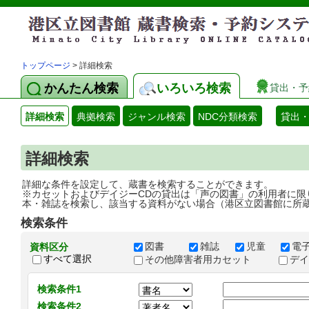
トップページ
> 詳細検索
かんたん検索
いろいろ検索
貸出・予
詳細検索
典拠検索
ジャンル検索
NDC分類検索
貸出
詳細検索
詳細な条件を設定して、蔵書を検索することができます。
※カセットおよびデイジーCDの貸出は「声の図書」の利用者に限
本・雑誌を検索し、該当する資料がない場合（港区立図書館に所
検索条件
図書
雑誌
児童
電
資料区分
すべて選択
その他障害者用カセット
デ
検索条件1
検索条件2