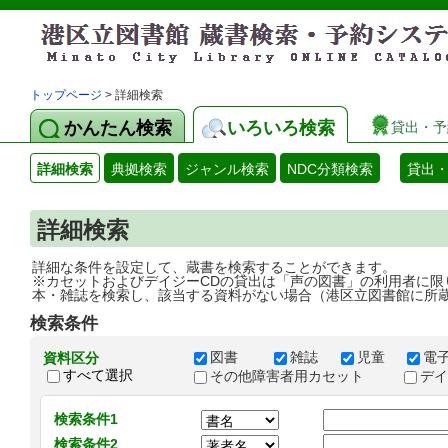
トップページ
> 詳細検索
かんたん検索
いろいろ検索
貸出・予
詳細検索
典拠検索
ジャンル検索
NDC分類検索
貸出
詳細検索
詳細な条件を設定して、蔵書を検索することができます。
※カセットおよびデイジーCDの貸出は「声の図書」の利用者に限
本・雑誌を検索し、該当する資料がない場合（港区立図書館に所
検索条件
図書
雑誌
児童
電
資料区分
すべて選択
その他障害者用カセット
デ
検索条件1
検索条件2