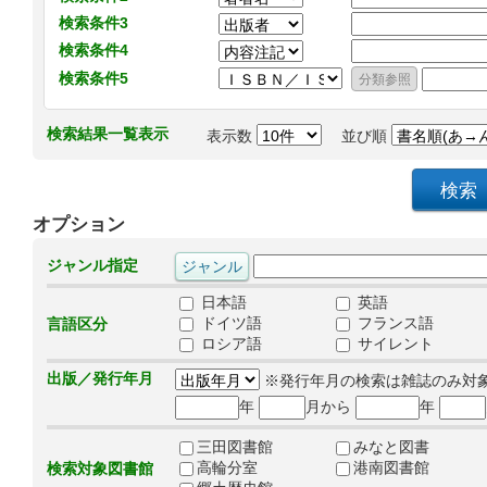
検索条件3
検索条件4
検索条件5
検索結果一覧表示
表示数
並び順
オプション
ジャンル指定
日本語
英語
ドイツ語
フランス語
言語区分
ロシア語
サイレント
出版／発行年月
※発行年月の検索は雑誌のみ対
年
月から
年
三田図書館
みなと図書
高輪分室
港南図書館
検索対象図書館