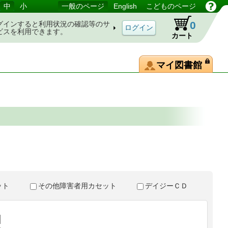
中
小
一般のページ
English
こどものページ
0
グインすると利用状況の確認等のサ
ビスを利用できます。
カート
マイ図書館
。
セット
その他障害者用カセット
デイジーＣＤ