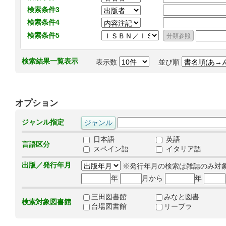
検索条件3
検索条件4
検索条件5
検索結果一覧表示
表示数
並び順
オプション
ジャンル指定
日本語
英語
言語区分
スペイン語
イタリア語
出版／発行年月
※発行年月の検索は雑誌のみ対
年
月から
年
三田図書館
みなと図書
検索対象図書館
台場図書館
リーブラ