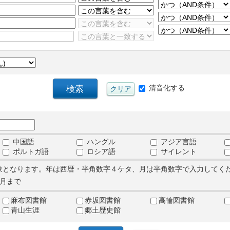
清音化する
中国語
ハングル
アジア言語
ポルトガ語
ロシア語
サイレント
象となります。年は西暦・半角数字４ケタ、月は半角数字で入力してく
月まで
麻布図書館
赤坂図書館
高輪図書館
青山生涯
郷土歴史館