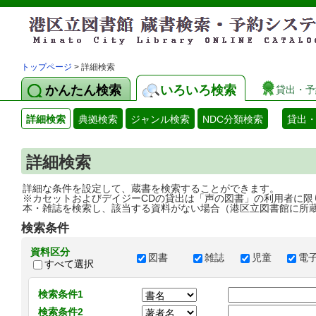
トップページ
> 詳細検索
かんたん検索
いろいろ検索
貸出・予
詳細検索
典拠検索
ジャンル検索
NDC分類検索
貸出
詳細検索
詳細な条件を設定して、蔵書を検索することができます。
※カセットおよびデイジーCDの貸出は「声の図書」の利用者に限
本・雑誌を検索し、該当する資料がない場合（港区立図書館に所
検索条件
資料区分
図書
雑誌
児童
電
すべて選択
検索条件1
検索条件2