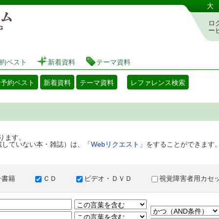
港区立図書館 蔵書検索・予約システム
大
ロ
ー
約ベスト
新着資料
テーマ資料
・予約ベスト
新着資料
テーマ資料
レファレンス検索
ります。
蔵していない本・雑誌）は、「
Webリクエスト
」をすることができます
子書籍
ＣＤ
ビデオ・ＤＶＤ
視覚障害者用カ