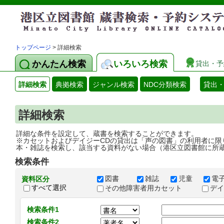
トップページ
> 詳細検索
かんたん検索
いろいろ検索
貸出・予
詳細検索
典拠検索
ジャンル検索
NDC分類検索
貸出
詳細検索
詳細な条件を設定して、蔵書を検索することができます。
※カセットおよびデイジーCDの貸出は「声の図書」の利用者に限
本・雑誌を検索し、該当する資料がない場合（港区立図書館に所
検索条件
図書
雑誌
児童
電
資料区分
すべて選択
その他障害者用カセット
デ
検索条件1
検索条件2