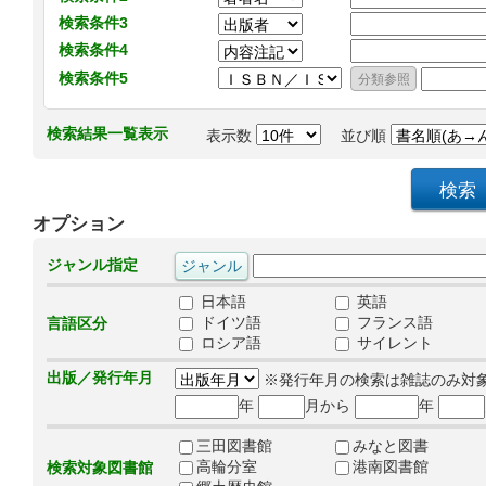
検索条件3
検索条件4
検索条件5
検索結果一覧表示
表示数
並び順
オプション
ジャンル指定
日本語
英語
ドイツ語
フランス語
言語区分
ロシア語
サイレント
出版／発行年月
※発行年月の検索は雑誌のみ対
年
月から
年
三田図書館
みなと図書
高輪分室
港南図書館
検索対象図書館