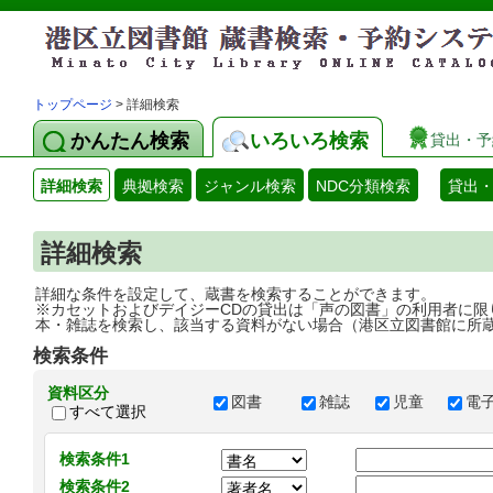
トップページ
> 詳細検索
かんたん検索
いろいろ検索
貸出・予
詳細検索
典拠検索
ジャンル検索
NDC分類検索
貸出
詳細検索
詳細な条件を設定して、蔵書を検索することができます。
※カセットおよびデイジーCDの貸出は「声の図書」の利用者に限
本・雑誌を検索し、該当する資料がない場合（港区立図書館に所
検索条件
資料区分
図書
雑誌
児童
電
すべて選択
検索条件1
検索条件2