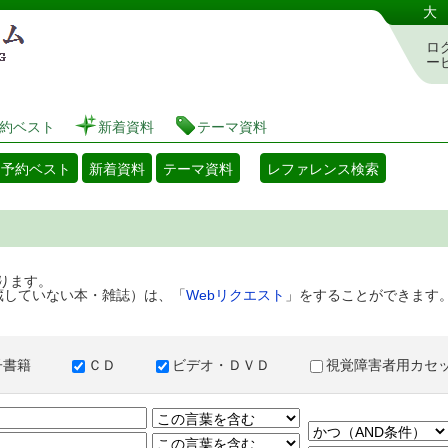
港区立図書館 蔵書検索・予約システム
大
ロ
ー
約ベスト
新着資料
テーマ資料
・予約ベスト
新着資料
テーマ資料
レファレンス検索
ります。
蔵していない本・雑誌）は、「
Webリクエスト
」をすることができます
子書籍
ＣＤ
ビデオ・ＤＶＤ
視覚障害者用カ