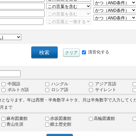
清音化する
中国語
ハングル
アジア言語
ポルトガ語
ロシア語
サイレント
象となります。年は西暦・半角数字４ケタ、月は半角数字で入力してく
月まで
麻布図書館
赤坂図書館
高輪図書館
青山生涯
郷土歴史館