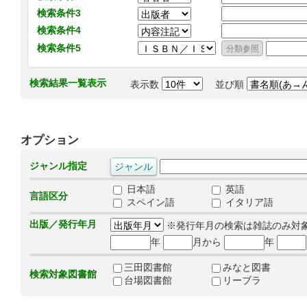
検索条件3
検索条件4
検索条件5
検索結果一覧表示
表示数
並び順
オプション
ジャンル指定
日本語
英語
言語区分
スペイン語
イタリア語
出版／発行年月
※発行年月の検索は雑誌のみ対
年
月から
年
三田図書館
みなと図書
検索対象図書館
台場図書館
リーブラ