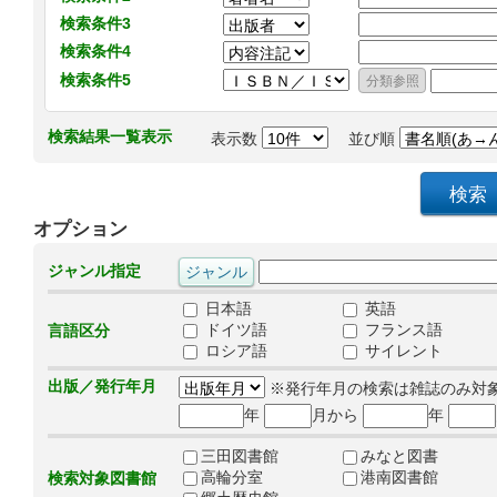
検索条件3
検索条件4
検索条件5
検索結果一覧表示
表示数
並び順
オプション
ジャンル指定
日本語
英語
ドイツ語
フランス語
言語区分
ロシア語
サイレント
出版／発行年月
※発行年月の検索は雑誌のみ対
年
月から
年
三田図書館
みなと図書
高輪分室
港南図書館
検索対象図書館