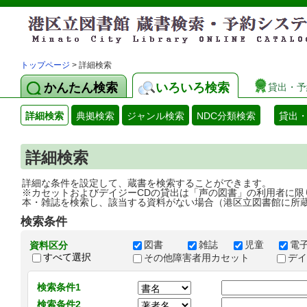
トップページ
> 詳細検索
かんたん検索
いろいろ検索
貸出・予
詳細検索
典拠検索
ジャンル検索
NDC分類検索
貸出
詳細検索
詳細な条件を設定して、蔵書を検索することができます。
※カセットおよびデイジーCDの貸出は「声の図書」の利用者に限
本・雑誌を検索し、該当する資料がない場合（港区立図書館に所
検索条件
図書
雑誌
児童
電
資料区分
すべて選択
その他障害者用カセット
デ
検索条件1
検索条件2