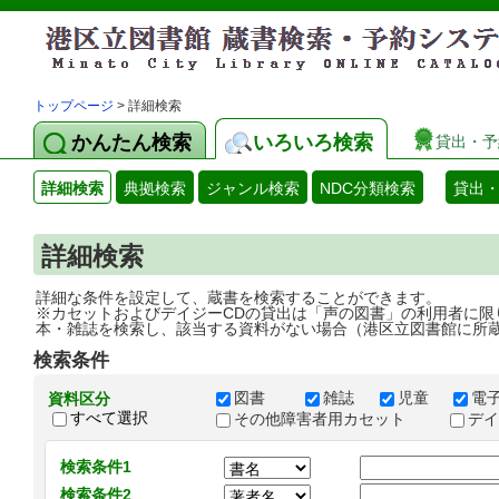
トップページ
> 詳細検索
かんたん検索
いろいろ検索
貸出・予
詳細検索
典拠検索
ジャンル検索
NDC分類検索
貸出
詳細検索
詳細な条件を設定して、蔵書を検索することができます。
※カセットおよびデイジーCDの貸出は「声の図書」の利用者に限
本・雑誌を検索し、該当する資料がない場合（港区立図書館に所
検索条件
図書
雑誌
児童
電
資料区分
すべて選択
その他障害者用カセット
デ
検索条件1
検索条件2