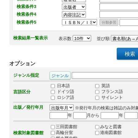
検索条件3
検索条件4
検索条件5
検索結果一覧表示
表示数
並び順
オプション
ジャンル指定
日本語
英語
ドイツ語
フランス語
言語区分
ロシア語
サイレント
出版／発行年月
※発行年月の検索は雑誌のみ対
年
月から
年
三田図書館
みなと図書
高輪分室
港南図書館
検索対象図書館