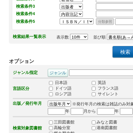
検索条件3
検索条件4
検索条件5
検索結果一覧表示
表示数
並び順
オプション
ジャンル指定
日本語
英語
ドイツ語
フランス語
言語区分
ロシア語
サイレント
出版／発行年月
※発行年月の検索は雑誌のみ対
年
月から
年
三田図書館
みなと図書
高輪分室
港南図書館
検索対象図書館