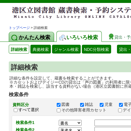
トップページ
> 詳細検索
かんたん検索
いろいろ検索
貸出・予
詳細検索
典拠検索
ジャンル検索
NDC分類検索
貸出
詳細検索
詳細な条件を設定して、蔵書を検索することができます。
※カセットおよびデイジーCDの貸出は「声の図書」の利用者に限
本・雑誌を検索し、該当する資料がない場合（港区立図書館に所
検索条件
図書
雑誌
児童
電
資料区分
すべて選択
その他障害者用カセット
デ
検索条件1
検索条件2