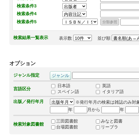
検索条件3
検索条件4
検索条件5
検索結果一覧表示
表示数
並び順
オプション
ジャンル指定
日本語
英語
言語区分
スペイン語
イタリア語
出版／発行年月
※発行年月の検索は雑誌のみ対
年
月から
年
三田図書館
みなと図書
検索対象図書館
台場図書館
リーブラ