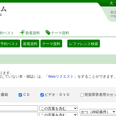
港区立図書館 蔵書検索・予約システム
大
ロ
ー
約ベスト
新着資料
テーマ資料
・予約ベスト
新着資料
テーマ資料
レファレンス検索
ります。
蔵していない本・雑誌）は、「
Webリクエスト
」をすることができます
子書籍
ＣＤ
ビデオ・ＤＶＤ
視覚障害者用カ