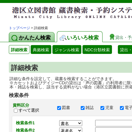
トップページ
> 詳細検索
かんたん検索
いろいろ検索
貸出・予
詳細検索
典拠検索
ジャンル検索
NDC分類検索
貸出
詳細検索
詳細な条件を設定して、蔵書を検索することができます。
※カセットおよびデイジーCDの貸出は「声の図書」の利用者に限
本・雑誌を検索し、該当する資料がない場合（港区立図書館に所
検索条件
資料区分
図書
雑誌
児童
電
すべて選択
検索条件1
検索条件2