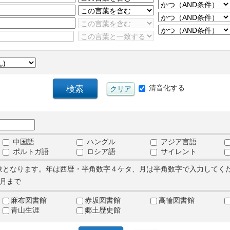
清音化する
中国語
ハングル
アジア言語
ポルトガ語
ロシア語
サイレント
象となります。年は西暦・半角数字４ケタ、月は半角数字で入力してく
月まで
麻布図書館
赤坂図書館
高輪図書館
青山生涯
郷土歴史館