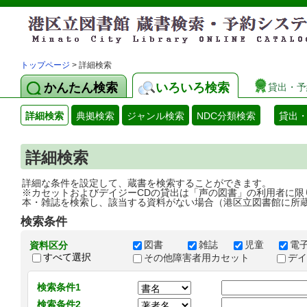
トップページ
> 詳細検索
かんたん検索
いろいろ検索
貸出・予
詳細検索
典拠検索
ジャンル検索
NDC分類検索
貸出
詳細検索
詳細な条件を設定して、蔵書を検索することができます。
※カセットおよびデイジーCDの貸出は「声の図書」の利用者に限
本・雑誌を検索し、該当する資料がない場合（港区立図書館に所
検索条件
図書
雑誌
児童
電
資料区分
すべて選択
その他障害者用カセット
デ
検索条件1
検索条件2