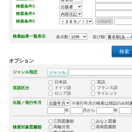
検索条件3
検索条件4
検索条件5
検索結果一覧表示
表示数
並び順
オプション
ジャンル指定
日本語
英語
ドイツ語
フランス語
言語区分
ロシア語
サイレント
出版／発行年月
※発行年月の検索は雑誌のみ対
年
月から
年
三田図書館
みなと図書
高輪分室
港南図書館
検索対象図書館