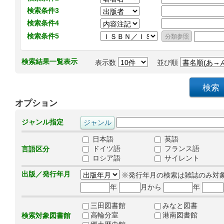
検索条件3
検索条件4
検索条件5
検索結果一覧表示
表示数
並び順
オプション
ジャンル指定
日本語
英語
ドイツ語
フランス語
言語区分
ロシア語
サイレント
出版／発行年月
※発行年月の検索は雑誌のみ対
年
月から
年
三田図書館
みなと図書
高輪分室
港南図書館
検索対象図書館