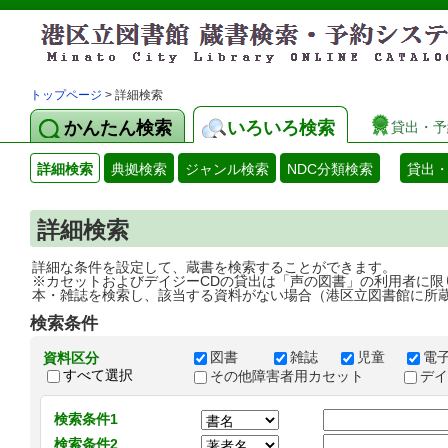
トップページ
> 詳細検索
かんたん検索
いろいろ検索
貸出・予
詳細検索
典拠検索
ジャンル検索
NDC分類検索
貸出
詳細検索
詳細な条件を設定して、蔵書を検索することができます。
※カセットおよびデイジーCDの貸出は「声の図書」の利用者に限
本・雑誌を検索し、該当する資料がない場合（港区立図書館に所
検索条件
図書
雑誌
児童
電
資料区分
すべて選択
その他障害者用カセット
デ
検索条件1
検索条件2