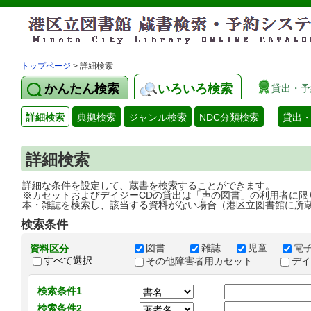
トップページ
> 詳細検索
かんたん検索
いろいろ検索
貸出・予
詳細検索
典拠検索
ジャンル検索
NDC分類検索
貸出
詳細検索
詳細な条件を設定して、蔵書を検索することができます。
※カセットおよびデイジーCDの貸出は「声の図書」の利用者に限
本・雑誌を検索し、該当する資料がない場合（港区立図書館に所
検索条件
図書
雑誌
児童
電
資料区分
すべて選択
その他障害者用カセット
デ
検索条件1
検索条件2