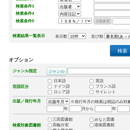
検索条件3
検索条件4
検索条件5
検索結果一覧表示
表示数
並び順
オプション
ジャンル指定
日本語
英語
ドイツ語
フランス語
言語区分
ロシア語
サイレント
出版／発行年月
※発行年月の検索は雑誌のみ対
年
月から
年
三田図書館
みなと図書
高輪分室
港南図書館
検索対象図書館