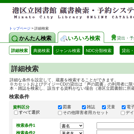
トップページ
> 詳細検索
かんたん検索
いろいろ検索
貸出・予
詳細検索
典拠検索
ジャンル検索
NDC分類検索
貸出
詳細検索
詳細な条件を設定して、蔵書を検索することができます。
※カセットおよびデイジーCDの貸出は「声の図書」の利用者に限
本・雑誌を検索し、該当する資料がない場合（港区立図書館に所
検索条件
図書
雑誌
児童
電
資料区分
すべて選択
その他障害者用カセット
デ
検索条件1
検索条件2