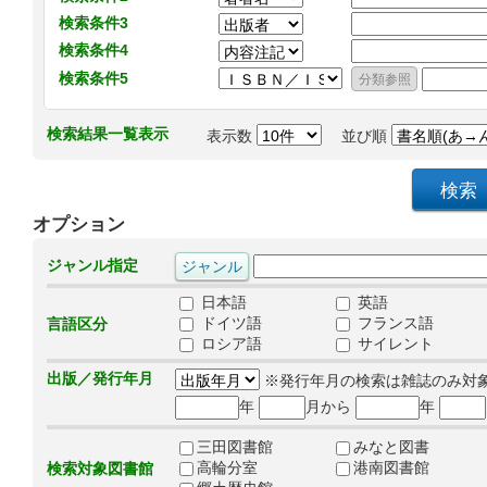
検索条件3
検索条件4
検索条件5
検索結果一覧表示
表示数
並び順
オプション
ジャンル指定
日本語
英語
ドイツ語
フランス語
言語区分
ロシア語
サイレント
出版／発行年月
※発行年月の検索は雑誌のみ対
年
月から
年
三田図書館
みなと図書
高輪分室
港南図書館
検索対象図書館