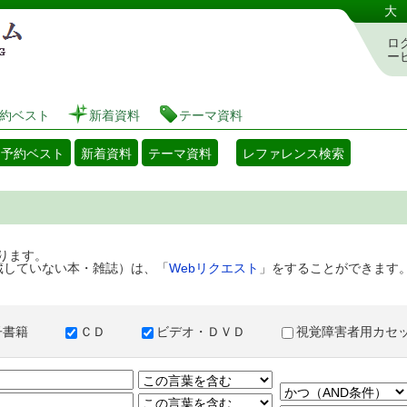
港区立図書館 蔵書検索・予約システム
大
ロ
ー
約ベスト
新着資料
テーマ資料
・予約ベスト
新着資料
テーマ資料
レファレンス検索
ります。
蔵していない本・雑誌）は、「
Webリクエスト
」をすることができます
子書籍
ＣＤ
ビデオ・ＤＶＤ
視覚障害者用カ