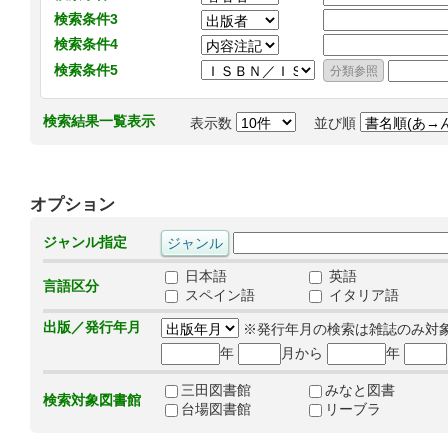
検索条件3
検索条件4
検索条件5
検索結果一覧表示
表示数
並び順
オプション
ジャンル指定
日本語
英語
言語区分
スペイン語
イタリア語
出版／発行年月
※発行年月の検索は雑誌のみ対
年
月から
年
三田図書館
みなと図書
検索対象図書館
台場図書館
リーブラ