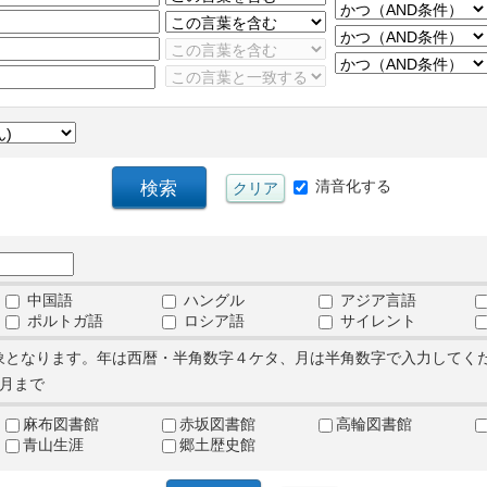
清音化する
中国語
ハングル
アジア言語
ポルトガ語
ロシア語
サイレント
象となります。年は西暦・半角数字４ケタ、月は半角数字で入力してく
月まで
麻布図書館
赤坂図書館
高輪図書館
青山生涯
郷土歴史館