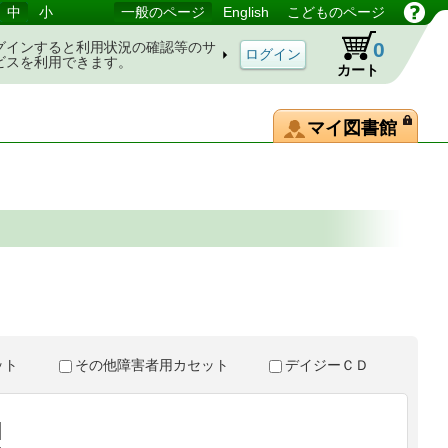
中
小
一般のページ
English
こどものページ
0
グインすると利用状況の確認等のサ
ビスを利用できます。
カート
マイ図書館
。
セット
その他障害者用カセット
デイジーＣＤ