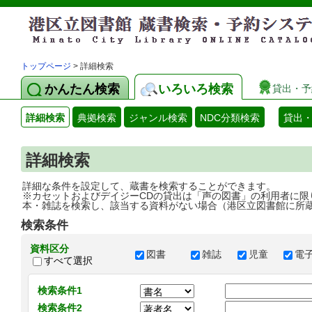
トップページ
> 詳細検索
かんたん検索
いろいろ検索
貸出・予
詳細検索
典拠検索
ジャンル検索
NDC分類検索
貸出
詳細検索
詳細な条件を設定して、蔵書を検索することができます。
※カセットおよびデイジーCDの貸出は「声の図書」の利用者に限
本・雑誌を検索し、該当する資料がない場合（港区立図書館に所
検索条件
資料区分
図書
雑誌
児童
電
すべて選択
検索条件1
検索条件2