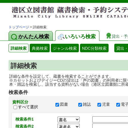
トップページ
> 詳細検索
かんたん検索
いろいろ検索
貸出・予
詳細検索
典拠検索
ジャンル検索
NDC分類検索
貸出
詳細検索
詳細な条件を設定して、蔵書を検索することができます。
※カセットおよびデイジーCDの貸出は「声の図書」の利用者に限
本・雑誌を検索し、該当する資料がない場合（港区立図書館に所
検索条件
資料区分
図書
雑誌
児童
電
すべて選択
検索条件1
検索条件2