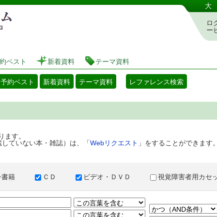
港区立図書館 蔵書検索・予約システム
大
ロ
ー
約ベスト
新着資料
テーマ資料
・予約ベスト
新着資料
テーマ資料
レファレンス検索
ります。
蔵していない本・雑誌）は、「
Webリクエスト
」をすることができます
子書籍
ＣＤ
ビデオ・ＤＶＤ
視覚障害者用カ