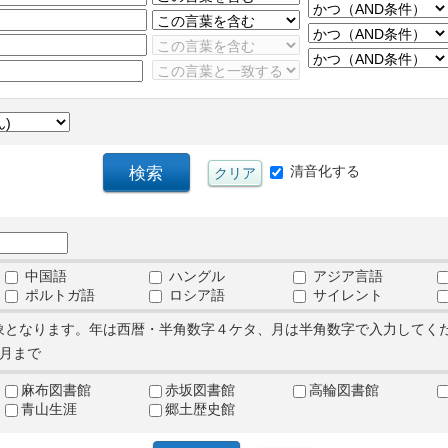
清音化する
中国語
ハングル
アジア言語
ポルトガ語
ロシア語
サイレント
象となります。年は西暦・半角数字４ケタ、月は半角数字で入力してく
月まで
麻布図書館
赤坂図書館
高輪図書館
青山生涯
郷土歴史館