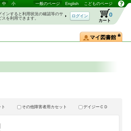
中
小
一般のページ
English
こどものページ
0
グインすると利用状況の確認等のサ
ビスを利用できます。
カート
マイ図書館
。
セット
その他障害者用カセット
デイジーＣＤ