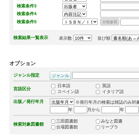
検索条件3
検索条件4
検索条件5
検索結果一覧表示
表示数
並び順
オプション
ジャンル指定
日本語
英語
言語区分
スペイン語
イタリア語
出版／発行年月
※発行年月の検索は雑誌のみ対
年
月から
年
三田図書館
みなと図書
検索対象図書館
台場図書館
リーブラ