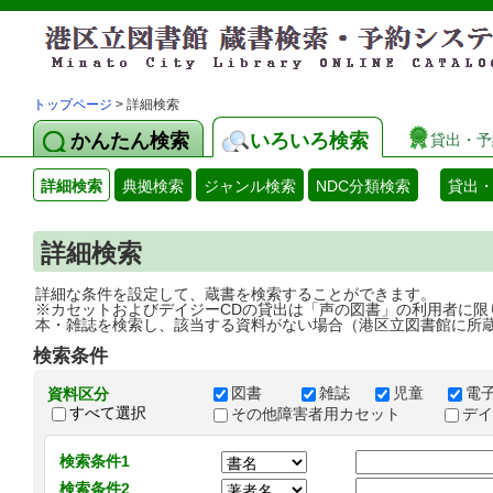
トップページ
> 詳細検索
かんたん検索
いろいろ検索
貸出・予
詳細検索
典拠検索
ジャンル検索
NDC分類検索
貸出
詳細検索
詳細な条件を設定して、蔵書を検索することができます。
※カセットおよびデイジーCDの貸出は「声の図書」の利用者に限
本・雑誌を検索し、該当する資料がない場合（港区立図書館に所
検索条件
図書
雑誌
児童
電
資料区分
すべて選択
その他障害者用カセット
デ
検索条件1
検索条件2