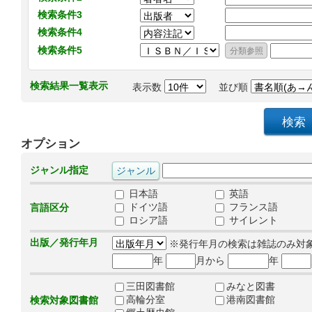
検索条件3
検索条件4
検索条件5
検索結果一覧表示
表示数
並び順
オプション
ジャンル指定
日本語
英語
ドイツ語
フランス語
言語区分
ロシア語
サイレント
出版／発行年月
※発行年月の検索は雑誌のみ対
年
月から
年
三田図書館
みなと図書
高輪分室
港南図書館
検索対象図書館