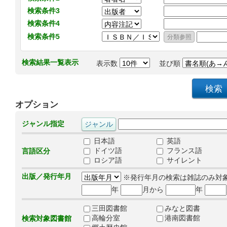
検索条件3
検索条件4
検索条件5
検索結果一覧表示
表示数
並び順
オプション
ジャンル指定
日本語
英語
ドイツ語
フランス語
言語区分
ロシア語
サイレント
出版／発行年月
※発行年月の検索は雑誌のみ対
年
月から
年
三田図書館
みなと図書
高輪分室
港南図書館
検索対象図書館