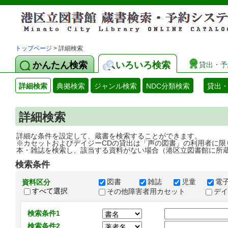
トップページ
> 詳細検索
かんたん検索
いろいろ検索
貸出・予
詳細検索
典拠検索
ジャンル検索
NDC分類検索
貸出
詳細検索
詳細な条件を設定して、蔵書を検索することができます。
※カセットおよびデイジーCDの貸出は「声の図書」の利用者に限
本・雑誌を検索し、該当する資料がない場合（港区立図書館に所
検索条件
図書
雑誌
児童
電
資料区分
すべて選択
その他障害者用カセット
デ
検索条件1
検索条件2