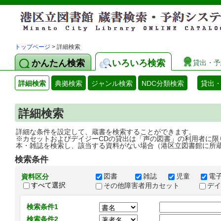
トップページ
> 詳細検索
かんたん検索
いろいろ検索
貸出・予
詳細検索
典拠検索
ジャンル検索
NDC分類検索
貸出
詳細検索
詳細な条件を設定して、蔵書を検索することができます。
※カセットおよびデイジーCDの貸出は「声の図書」の利用者に限
本・雑誌を検索し、該当する資料がない場合（港区立図書館に所
検索条件
図書
雑誌
児童
電
資料区分
すべて選択
その他障害者用カセット
デ
検索条件1
検索条件2