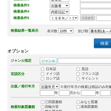
検索条件3
検索条件4
検索条件5
検索結果一覧表示
表示数
並び順
オプション
ジャンル指定
日本語
英語
ドイツ語
フランス語
言語区分
ロシア語
サイレント
出版／発行年月
※発行年月の検索は雑誌のみ対
年
月から
年
三田図書館
みなと図書
高輪分室
港南図書館
検索対象図書館