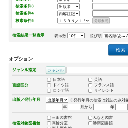
検索条件3
検索条件4
検索条件5
検索結果一覧表示
表示数
並び順
オプション
ジャンル指定
日本語
英語
ドイツ語
フランス語
言語区分
ロシア語
サイレント
出版／発行年月
※発行年月の検索は雑誌のみ対
年
月から
年
三田図書館
みなと図書
高輪分室
港南図書館
検索対象図書館