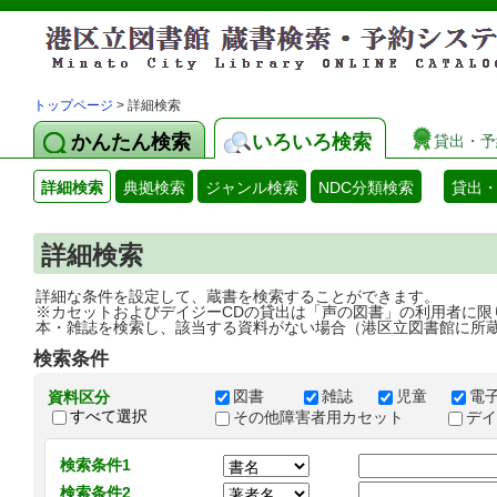
トップページ
> 詳細検索
かんたん検索
いろいろ検索
貸出・予
詳細検索
典拠検索
ジャンル検索
NDC分類検索
貸出
詳細検索
詳細な条件を設定して、蔵書を検索することができます。
※カセットおよびデイジーCDの貸出は「声の図書」の利用者に限
本・雑誌を検索し、該当する資料がない場合（港区立図書館に所
検索条件
図書
雑誌
児童
電
資料区分
すべて選択
その他障害者用カセット
デ
検索条件1
検索条件2