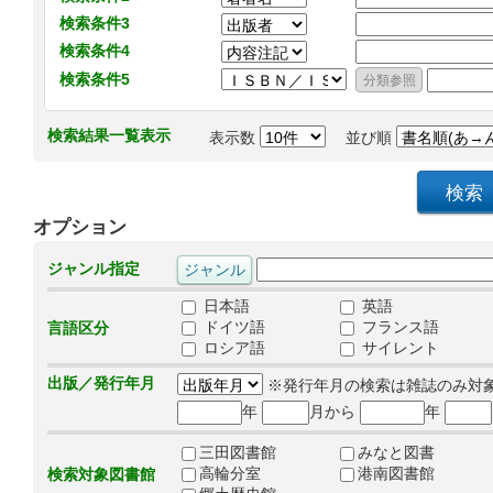
検索条件3
検索条件4
検索条件5
検索結果一覧表示
表示数
並び順
オプション
ジャンル指定
日本語
英語
ドイツ語
フランス語
言語区分
ロシア語
サイレント
出版／発行年月
※発行年月の検索は雑誌のみ対
年
月から
年
三田図書館
みなと図書
高輪分室
港南図書館
検索対象図書館