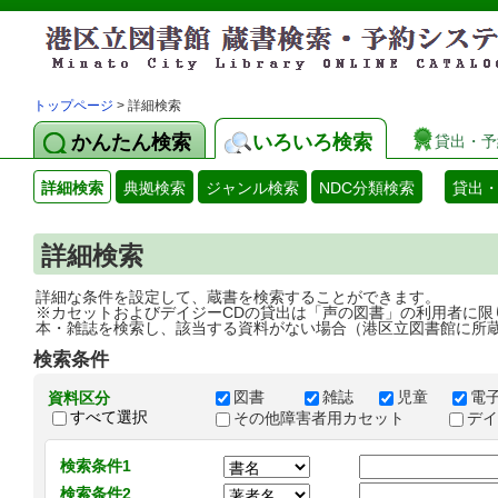
トップページ
> 詳細検索
かんたん検索
いろいろ検索
貸出・予
詳細検索
典拠検索
ジャンル検索
NDC分類検索
貸出
詳細検索
詳細な条件を設定して、蔵書を検索することができます。
※カセットおよびデイジーCDの貸出は「声の図書」の利用者に限
本・雑誌を検索し、該当する資料がない場合（港区立図書館に所
検索条件
図書
雑誌
児童
電
資料区分
すべて選択
その他障害者用カセット
デ
検索条件1
検索条件2