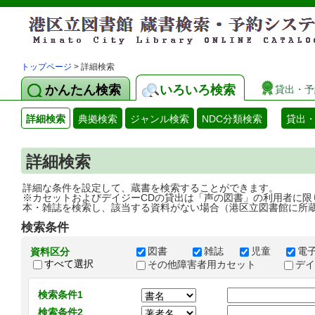
トップページ
> 詳細検索
かんたん検索
いろいろ検索
貸出・予
詳細検索
典拠検索
ジャンル検索
NDC分類検索
貸出
詳細検索
詳細な条件を設定して、蔵書を検索することができます。
※カセットおよびデイジーCDの貸出は「声の図書」の利用者に限
本・雑誌を検索し、該当する資料がない場合（港区立図書館に所
検索条件
図書
雑誌
児童
電
資料区分
すべて選択
その他障害者用カセット
デ
検索条件1
検索条件2