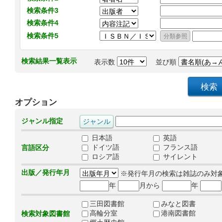
検索条件3
検索条件4
検索条件5
検索結果一覧表示
表示数
並び順
オプション
ジャンル指定
日本語
英語
ドイツ語
フランス語
言語区分
ロシア語
サイレント
出版／発行年月
※発行年月の検索は雑誌のみ対
年
月から
年
三田図書館
みなと図書
高輪分室
港南図書館
検索対象図書館