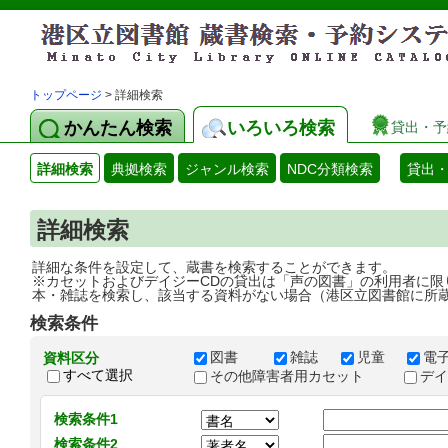
トップページ
> 詳細検索
かんたん検索
いろいろ検索
貸出・予
詳細検索
典拠検索
ジャンル検索
NDC分類検索
貸出
詳細検索
詳細な条件を設定して、蔵書を検索することができます。
※カセットおよびデイジーCDの貸出は「声の図書」の利用者に限
本・雑誌を検索し、該当する資料がない場合（港区立図書館に所
検索条件
図書
雑誌
児童
電
資料区分
すべて選択
その他障害者用カセット
デ
検索条件1
検索条件2