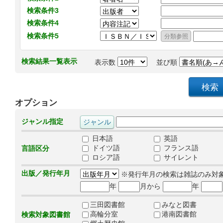
検索条件3
検索条件4
検索条件5
検索結果一覧表示
表示数
並び順
オプション
ジャンル指定
日本語
英語
ドイツ語
フランス語
言語区分
ロシア語
サイレント
出版／発行年月
※発行年月の検索は雑誌のみ対
年
月から
年
三田図書館
みなと図書
高輪分室
港南図書館
検索対象図書館