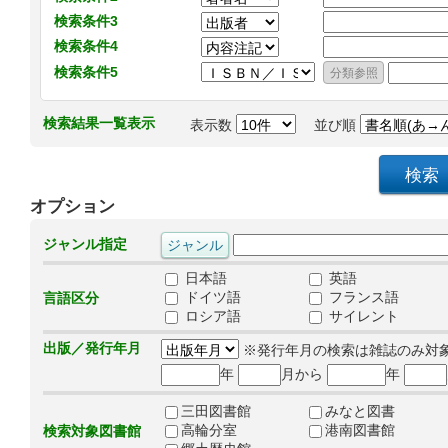
検索条件3
検索条件4
検索条件5
検索結果一覧表示
表示数
並び順
オプション
ジャンル指定
日本語
英語
ドイツ語
フランス語
言語区分
ロシア語
サイレント
出版／発行年月
※発行年月の検索は雑誌のみ対
年
月から
年
三田図書館
みなと図書
高輪分室
港南図書館
検索対象図書館