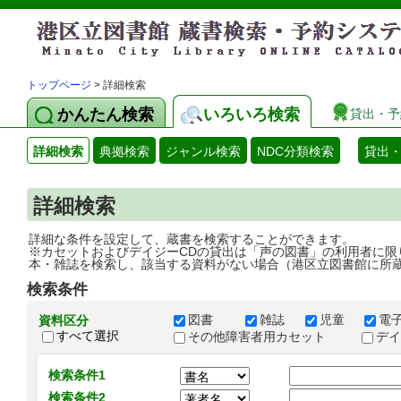
トップページ
> 詳細検索
かんたん検索
いろいろ検索
貸出・予
詳細検索
典拠検索
ジャンル検索
NDC分類検索
貸出
詳細検索
詳細な条件を設定して、蔵書を検索することができます。
※カセットおよびデイジーCDの貸出は「声の図書」の利用者に限
本・雑誌を検索し、該当する資料がない場合（港区立図書館に所
検索条件
図書
雑誌
児童
電
資料区分
すべて選択
その他障害者用カセット
デ
検索条件1
検索条件2