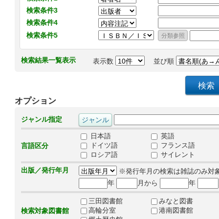
検索条件3
検索条件4
検索条件5
検索結果一覧表示
表示数
並び順
オプション
ジャンル指定
日本語
英語
ドイツ語
フランス語
言語区分
ロシア語
サイレント
出版／発行年月
※発行年月の検索は雑誌のみ対
年
月から
年
三田図書館
みなと図書
高輪分室
港南図書館
検索対象図書館