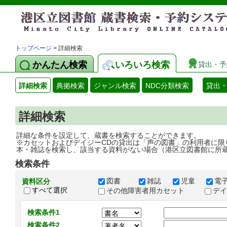
トップページ
> 詳細検索
かんたん検索
いろいろ検索
貸出・予
詳細検索
典拠検索
ジャンル検索
NDC分類検索
貸出
詳細検索
詳細な条件を設定して、蔵書を検索することができます。
※カセットおよびデイジーCDの貸出は「声の図書」の利用者に限
本・雑誌を検索し、該当する資料がない場合（港区立図書館に所
検索条件
図書
雑誌
児童
電
資料区分
すべて選択
その他障害者用カセット
デ
検索条件1
検索条件2