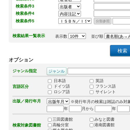
検索条件3
検索条件4
検索条件5
検索結果一覧表示
表示数
並び順
オプション
ジャンル指定
日本語
英語
ドイツ語
フランス語
言語区分
ロシア語
サイレント
出版／発行年月
※発行年月の検索は雑誌のみ対
年
月から
年
三田図書館
みなと図書
高輪分室
港南図書館
検索対象図書館