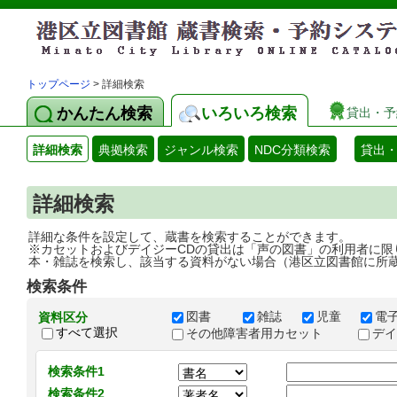
トップページ
> 詳細検索
かんたん検索
いろいろ検索
貸出・予
詳細検索
典拠検索
ジャンル検索
NDC分類検索
貸出
詳細検索
詳細な条件を設定して、蔵書を検索することができます。
※カセットおよびデイジーCDの貸出は「声の図書」の利用者に限
本・雑誌を検索し、該当する資料がない場合（港区立図書館に所
検索条件
図書
雑誌
児童
電
資料区分
すべて選択
その他障害者用カセット
デ
検索条件1
検索条件2