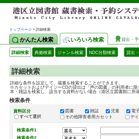
トップページ
> 詳細検索
かんたん検索
いろいろ検索
貸出・予
詳細検索
典拠検索
ジャンル検索
NDC分類検索
貸出
詳細検索
詳細な条件を設定して、蔵書を検索することができます。
※カセットおよびデイジーCDの貸出は「声の図書」の利用者に限
本・雑誌を検索し、該当する資料がない場合（港区立図書館に所
検索条件
図書
雑誌
児童
電
資料区分
すべて選択
その他障害者用カセット
デ
検索条件1
検索条件2