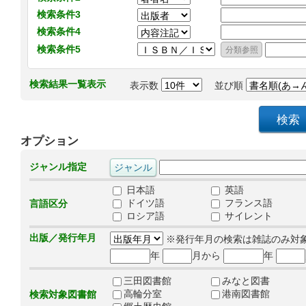
検索条件3
検索条件4
検索条件5
検索結果一覧表示
表示数
並び順
オプション
ジャンル指定
日本語
英語
ドイツ語
フランス語
言語区分
ロシア語
サイレント
出版／発行年月
※発行年月の検索は雑誌のみ対
年
月から
年
三田図書館
みなと図書
高輪分室
港南図書館
検索対象図書館