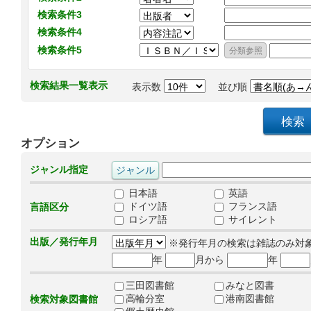
検索条件3
検索条件4
検索条件5
検索結果一覧表示
表示数
並び順
オプション
ジャンル指定
日本語
英語
ドイツ語
フランス語
言語区分
ロシア語
サイレント
出版／発行年月
※発行年月の検索は雑誌のみ対
年
月から
年
三田図書館
みなと図書
高輪分室
港南図書館
検索対象図書館