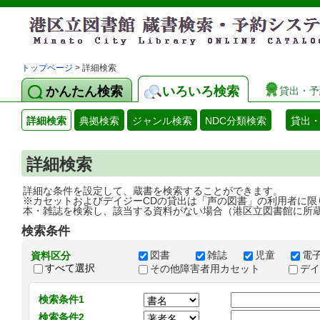
トップページ
> 詳細検索
かんたん検索
いろいろ検索
貸出・予
詳細検索
典拠検索
ジャンル検索
NDC分類検索
貸出
詳細検索
詳細な条件を設定して、蔵書を検索することができます。
※カセットおよびデイジーCDの貸出は「声の図書」の利用者に限
本・雑誌を検索し、該当する資料がない場合（港区立図書館に所
検索条件
図書
雑誌
児童
電
資料区分
すべて選択
その他障害者用カセット
デ
検索条件1
検索条件2