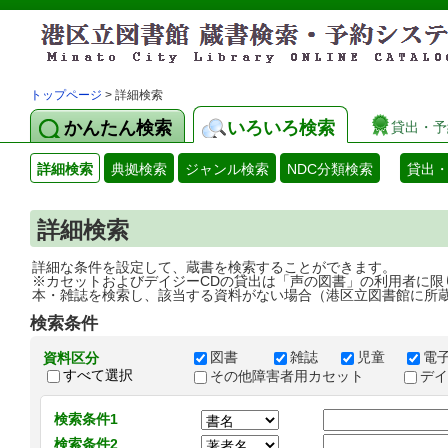
トップページ
> 詳細検索
かんたん検索
いろいろ検索
貸出・予
詳細検索
典拠検索
ジャンル検索
NDC分類検索
貸出
詳細検索
詳細な条件を設定して、蔵書を検索することができます。
※カセットおよびデイジーCDの貸出は「声の図書」の利用者に限
本・雑誌を検索し、該当する資料がない場合（港区立図書館に所
検索条件
図書
雑誌
児童
電
資料区分
すべて選択
その他障害者用カセット
デ
検索条件1
検索条件2