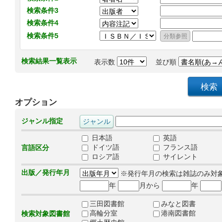
検索条件3
検索条件4
検索条件5
検索結果一覧表示
表示数
並び順
オプション
ジャンル指定
日本語
英語
ドイツ語
フランス語
言語区分
ロシア語
サイレント
出版／発行年月
※発行年月の検索は雑誌のみ対
年
月から
年
三田図書館
みなと図書
高輪分室
港南図書館
検索対象図書館