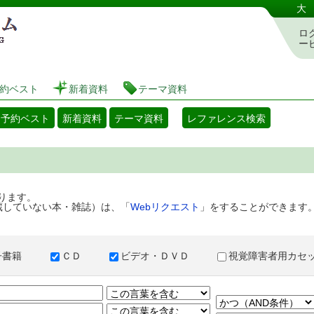
港区立図書館 蔵書検索・予約システム
大
ロ
ー
約ベスト
新着資料
テーマ資料
・予約ベスト
新着資料
テーマ資料
レファレンス検索
ります。
蔵していない本・雑誌）は、「
Webリクエスト
」をすることができます
子書籍
ＣＤ
ビデオ・ＤＶＤ
視覚障害者用カ