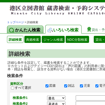
トップページ
> 詳細検索
かんたん検索
いろいろ検索
貸出・予
詳細検索
典拠検索
ジャンル検索
NDC分類検索
貸出
詳細検索
詳細な条件を設定して、蔵書を検索することができます。
※カセットおよびデイジーCDの貸出は「声の図書」の利用者に限
本・雑誌を検索し、該当する資料がない場合（港区立図書館に所
検索条件
資料区分
図書
雑誌
児童
電
すべて選択
検索条件1
検索条件2