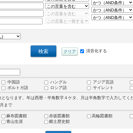
清音化する
中国語
ハングル
アジア言語
ポルトガ語
ロシア語
サイレント
象となります。年は西暦・半角数字４ケタ、月は半角数字で入力してく
月まで
麻布図書館
赤坂図書館
高輪図書館
青山生涯
郷土歴史館