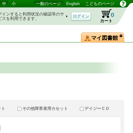
中
小
一般のページ
English
こどものページ
0
グインすると利用状況の確認等のサ
ビスを利用できます。
カート
マイ図書館
。
セット
その他障害者用カセット
デイジーＣＤ