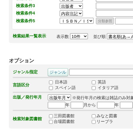
検索条件3
検索条件4
検索条件5
検索結果一覧表示
表示数
並び順
オプション
ジャンル指定
日本語
英語
言語区分
スペイン語
イタリア語
出版／発行年月
※発行年月の検索は雑誌のみ対
年
月から
年
三田図書館
みなと図書
検索対象図書館
台場図書館
リーブラ