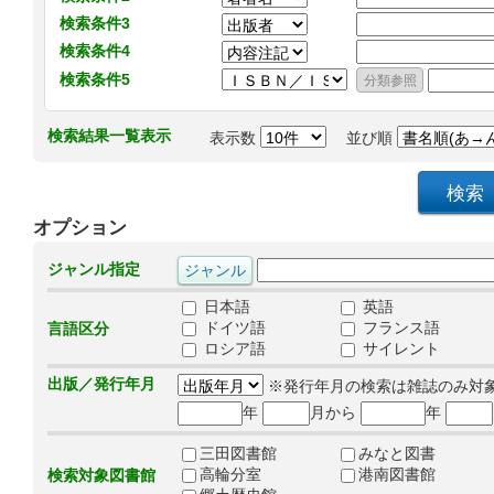
検索条件3
検索条件4
検索条件5
検索結果一覧表示
表示数
並び順
オプション
ジャンル指定
日本語
英語
ドイツ語
フランス語
言語区分
ロシア語
サイレント
出版／発行年月
※発行年月の検索は雑誌のみ対
年
月から
年
三田図書館
みなと図書
高輪分室
港南図書館
検索対象図書館