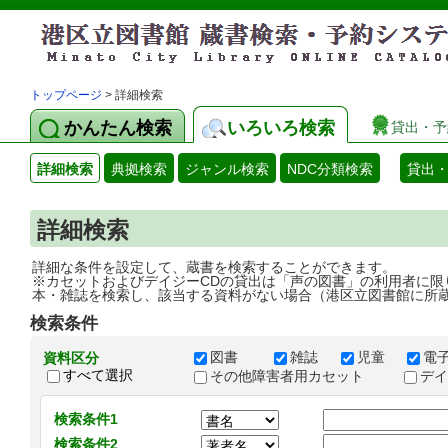
トップページ
> 詳細検索
かんたん検索
いろいろ検索
貸出・予
詳細検索
典拠検索
ジャンル検索
NDC分類検索
貸出
詳細検索
詳細な条件を設定して、蔵書を検索することができます。
※カセットおよびデイジーCDの貸出は「声の図書」の利用者に限
本・雑誌を検索し、該当する資料がない場合（港区立図書館に所
検索条件
図書
雑誌
児童
電
資料区分
すべて選択
その他障害者用カセット
デ
検索条件1
検索条件2