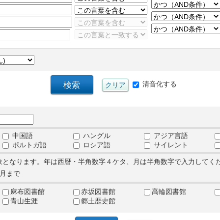
清音化する
中国語
ハングル
アジア言語
ポルトガ語
ロシア語
サイレント
象となります。年は西暦・半角数字４ケタ、月は半角数字で入力してく
月まで
麻布図書館
赤坂図書館
高輪図書館
青山生涯
郷土歴史館