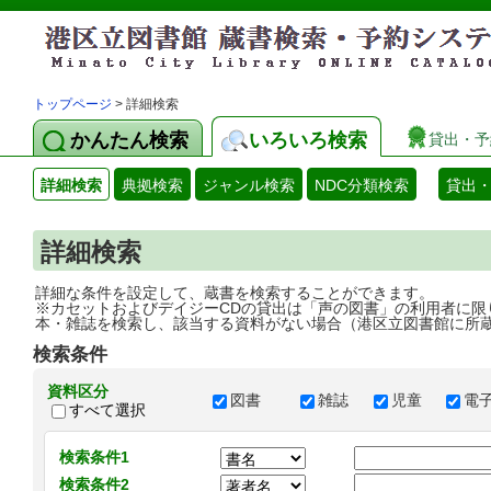
トップページ
> 詳細検索
かんたん検索
いろいろ検索
貸出・予
詳細検索
典拠検索
ジャンル検索
NDC分類検索
貸出
詳細検索
詳細な条件を設定して、蔵書を検索することができます。
※カセットおよびデイジーCDの貸出は「声の図書」の利用者に限
本・雑誌を検索し、該当する資料がない場合（港区立図書館に所
検索条件
資料区分
図書
雑誌
児童
電
すべて選択
検索条件1
検索条件2