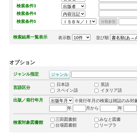
検索条件3
検索条件4
検索条件5
検索結果一覧表示
表示数
並び順
オプション
ジャンル指定
日本語
英語
言語区分
スペイン語
イタリア語
出版／発行年月
※発行年月の検索は雑誌のみ対
年
月から
年
三田図書館
みなと図書
検索対象図書館
台場図書館
リーブラ