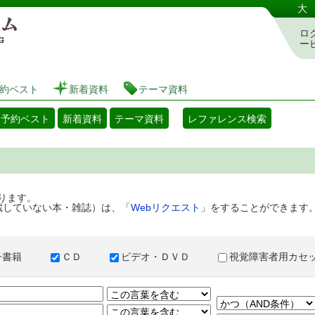
港区立図書館 蔵書検索・予約システム
大
ロ
ー
約ベスト
新着資料
テーマ資料
・予約ベスト
新着資料
テーマ資料
レファレンス検索
ります。
蔵していない本・雑誌）は、「
Webリクエスト
」をすることができます
子書籍
ＣＤ
ビデオ・ＤＶＤ
視覚障害者用カ