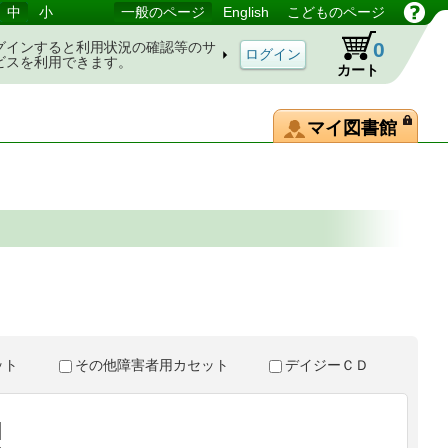
中
小
一般のページ
English
こどものページ
0
グインすると利用状況の確認等のサ
ビスを利用できます。
カート
マイ図書館
。
セット
その他障害者用カセット
デイジーＣＤ