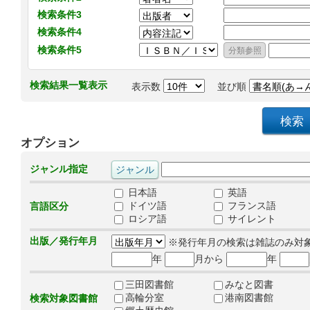
検索条件3
検索条件4
検索条件5
検索結果一覧表示
表示数
並び順
オプション
ジャンル指定
日本語
英語
ドイツ語
フランス語
言語区分
ロシア語
サイレント
出版／発行年月
※発行年月の検索は雑誌のみ対
年
月から
年
三田図書館
みなと図書
高輪分室
港南図書館
検索対象図書館