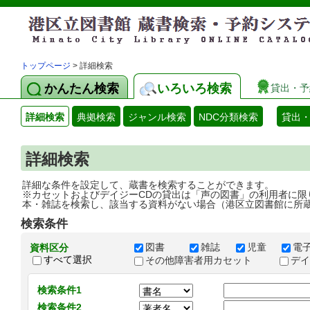
トップページ
> 詳細検索
かんたん検索
いろいろ検索
貸出・予
詳細検索
典拠検索
ジャンル検索
NDC分類検索
貸出
詳細検索
詳細な条件を設定して、蔵書を検索することができます。
※カセットおよびデイジーCDの貸出は「声の図書」の利用者に限
本・雑誌を検索し、該当する資料がない場合（港区立図書館に所
検索条件
図書
雑誌
児童
電
資料区分
すべて選択
その他障害者用カセット
デ
検索条件1
検索条件2