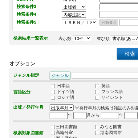
検索条件3
検索条件4
検索条件5
検索結果一覧表示
表示数
並び順
オプション
ジャンル指定
日本語
英語
ドイツ語
フランス語
言語区分
ロシア語
サイレント
出版／発行年月
※発行年月の検索は雑誌のみ対
年
月から
年
三田図書館
みなと図書
高輪分室
港南図書館
検索対象図書館