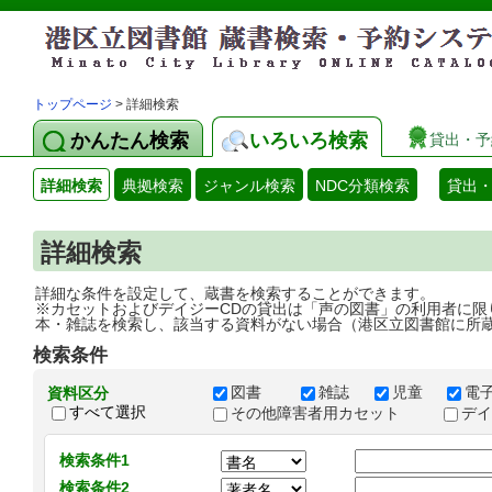
トップページ
> 詳細検索
かんたん検索
いろいろ検索
貸出・予
詳細検索
典拠検索
ジャンル検索
NDC分類検索
貸出
詳細検索
詳細な条件を設定して、蔵書を検索することができます。
※カセットおよびデイジーCDの貸出は「声の図書」の利用者に限
本・雑誌を検索し、該当する資料がない場合（港区立図書館に所
検索条件
図書
雑誌
児童
電
資料区分
すべて選択
その他障害者用カセット
デ
検索条件1
検索条件2