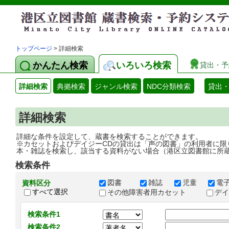
トップページ
> 詳細検索
かんたん検索
いろいろ検索
貸出・予
詳細検索
典拠検索
ジャンル検索
NDC分類検索
貸出
詳細検索
詳細な条件を設定して、蔵書を検索することができます。
※カセットおよびデイジーCDの貸出は「声の図書」の利用者に限
本・雑誌を検索し、該当する資料がない場合（港区立図書館に所
検索条件
図書
雑誌
児童
電
資料区分
すべて選択
その他障害者用カセット
デ
検索条件1
検索条件2