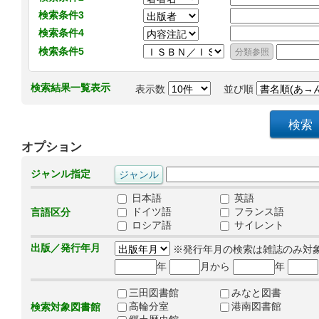
検索条件3
検索条件4
検索条件5
検索結果一覧表示
表示数
並び順
オプション
ジャンル指定
日本語
英語
ドイツ語
フランス語
言語区分
ロシア語
サイレント
出版／発行年月
※発行年月の検索は雑誌のみ対
年
月から
年
三田図書館
みなと図書
高輪分室
港南図書館
検索対象図書館